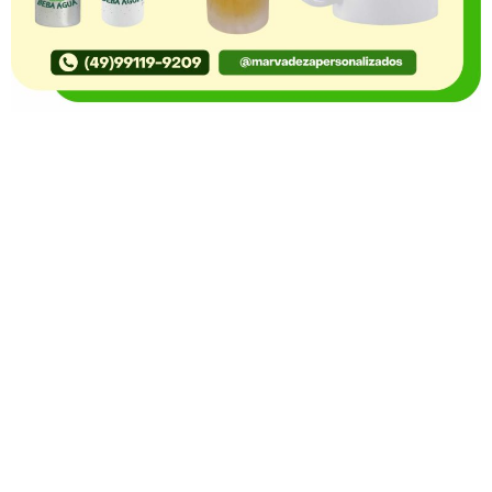
O Portal Notícia no Ato de Lages e região, aborda os
mais variados temas, como política, economia,
segurança, esportes e variedades e já se consolidou
como referência na informação com credibilidade. O
fato está acontecendo e você já fica sabendo!